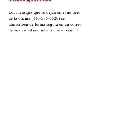
Los mensajes que se dejan en el número
de la oficina (410‑535‑6520) se
transcriben de forma segura en un correo
de voz visual encriptado y se envían al
sistema de correo electrónico comercial
seguro del consultorio para garantizar la
continuidad, la documentación y la
supervisión de la calidad.
Los mensajes de voz y correos
electrónicos entrantes se revisan
periódicamente, incluso fuera del horario
de oficina habitual, para detectar asuntos
clínicamente urgentes que involucran a
pacientes establecidos.
Esta es una práctica psiquiátrica
ambulatoria privada y no funciona como
un departamento de emergencia o un
servicio de crisis.
La atención de emergencia se brinda
únicamente a pacientes activos y