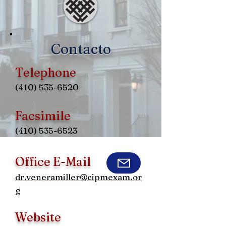
Contacto
Telephone
(410) 535-6520
Facsimile
(410) 535-6523
Office E-Mail
dr.veneramiller@cipmexam.or
g
Website