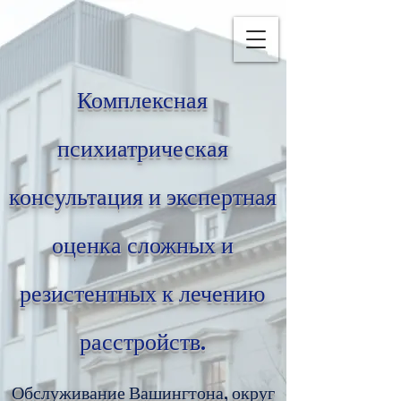
Комплексная
психиатрическая
консультация и экспертная
оценка сложных и
резистентных к лечению
расстройств.
Обслуживание Вашингтона, округ