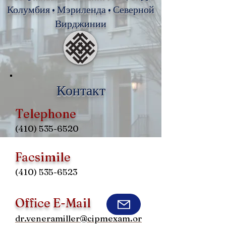
Колумбия • Мэриленда • Северной
Вирджинии
Контакт
Telephone
(410) 535-6520
Facsimile
(410) 535-6523
Office E-Mail
dr.veneramiller@cipmexam.or