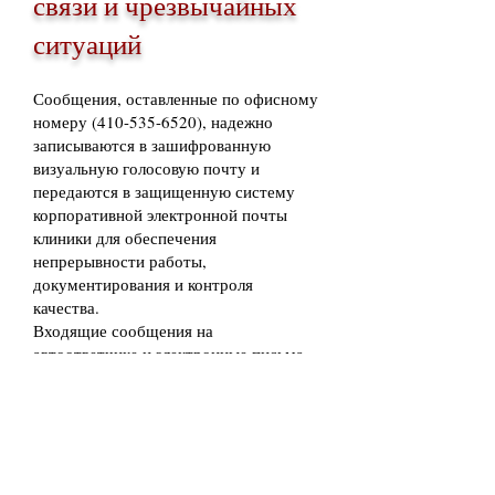
связи и чрезвычайных
ситуаций
Сообщения, оставленные по офисному
номеру
(410-535-6520)
, надежно
записываются в зашифрованную
визуальную голосовую почту и
передаются в защищенную систему
корпоративной электронной почты
клиники для обеспечения
непрерывности работы,
документирования и контроля
качества.
Входящие сообщения на
автоответчике и электронные письма
регулярно просматриваются, в том
числе вне стандартного рабочего
времени, по вопросам, требующим
неотложной медицинской помощи и
касающимся постоянных пациентов.
Это частная амбулаторная